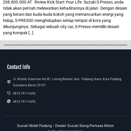
208.800.000 AT Riview Kick Start Your Life. Suzuki S-Presso, anda
tidak akan pernah melewatkan kehadirannya di jalan. Dengan desain
yang berani dan kuda-kuda kokoh yang memancarkan energi yang
hidup, S-PRESSO menghidupkan setiap tempat di kota yang
dikunjunginya. Sebagai sebuah city car, S-Presso memiliki desain
yang kompak […]
Contact Info
Jl. Khatib Sulaiman No.87, Lolong Belanti, Kec. Padang Utara, Kota Padang,
Sumatera Barat 25137
0813-7411-6292
0813-7411-6292
Suzuki Mobil Padang - Dealer Suzuki Elang Perkasa Motor
© 2015 - 2023 by
Kedai Website
.