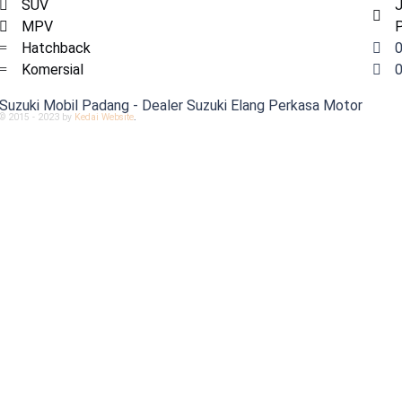
SUV
J
MPV
P
Hatchback
Komersial
Suzuki Mobil Padang - Dealer Suzuki Elang Perkasa Motor
© 2015 - 2023 by
Kedai Website
.