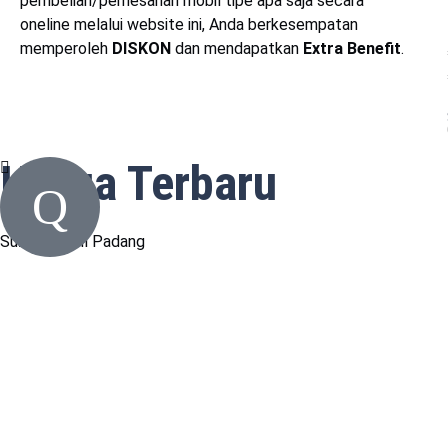
pembelian/pemesanan mobil tipe apa saja secara
oneline melalui website ini, Anda berkesempatan
memperoleh
DISKON
dan mendapatkan
Extra Benefit
.
Harga Terbaru
Suzuki Mobil Padang