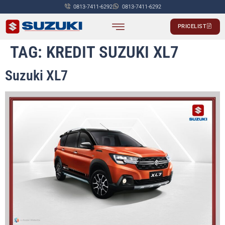
0813-7411-6292
0813-7411-6292
PRICELIST
PASSENGER CAR
COMMERCIALS CAR
TAG:
KREDIT SUZUKI XL7
Suzuki XL7