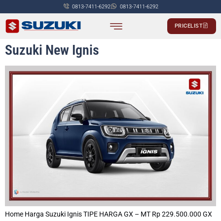
0813-7411-6292
0813-7411-6292
PRICELIST
PASSENGER CAR
COMMERCIALS CAR
Suzuki New Ignis
Home Harga Suzuki Ignis TIPE HARGA GX – MT Rp 229.500.000 GX